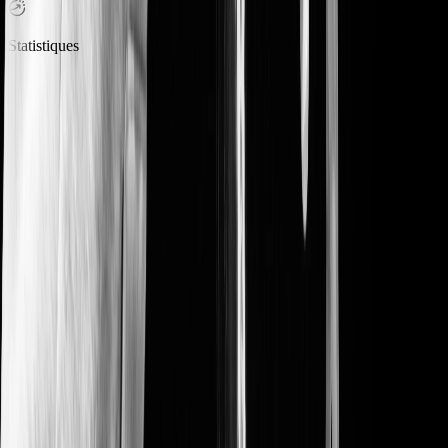
Statistiques
Transparent et sans surprise
Pas d'abonnement, pas de setup fee, pas de frais cachés. Vous payez
uniquement quand vous vendez. Gratuit pour les billets gratuits
Créer mon événement gratuitement
Voir les details de nos tarifs
Pas de frais sur les retraits
Pas de frais sur les remboursements
Un pricing 100% transparent
Une billetterie opérationnelle en quelques
clics
Créez votre événement et vendez vos premiers billets en quelques
minutes