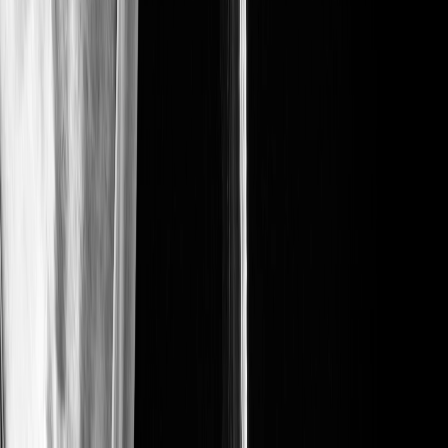
Créez votre événement
Nom, date, lieu, description. 2 minutes chrono.
Étape
2