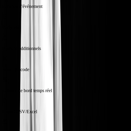
Création d'événement
Early bird
Produits additionnels
Scan QR code
Tableau de bord temps réel
Export CSV/Excel