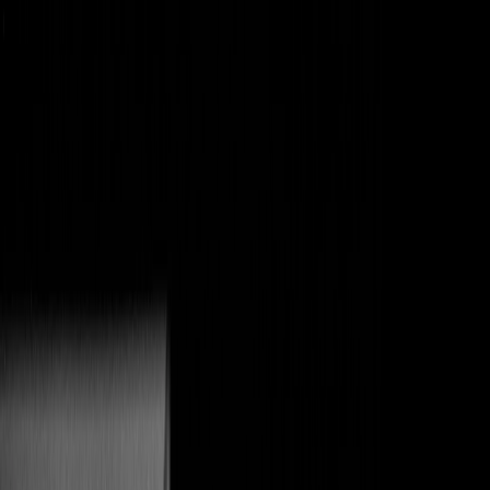
Skip to main content
Plateforme
Tarifs
Contact
Se connecter
Commencer gratuitement
Billetterie en ligne pour vos spectacles
Théâtre, humour, one-man-show, spectacle vivant. Créez votre page
de vente, gérez vos dates et vendez vos billets en quelques minutes.
Vos spectateurs achètent via une interface moderne et reçoivent leur
billet dans leur wallet.
Commencer gratuitement
Contacter l'équipe