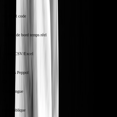
Scan QR code
Tableau de bord temps réel
Export CSV/Excel
Factures Peppol
Multi-langue
Page publique