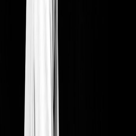
Personnalisation, analytics et gestion des
entrées
Emails automatisés, suivi des ventes et contrôle d'accès le jour J.
Emails et billets personnalisés
Personnalisez vos emails de confirmation et vos billets (PDF et
Wallet) avec vos visuels et couleurs. Chaque spectateur reçoit
automatiquement son billet après l'achat. Réduisez votre charge
administrative.
Analytics et suivi de votre public
Gestion des entrées
Support humain réactif