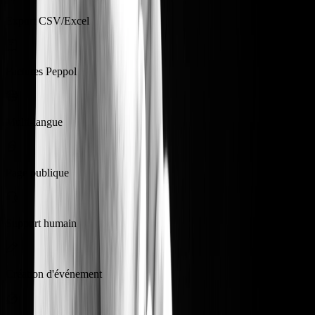
Export CSV/Excel
Factures Peppol
Multi-langue
Page publique
Support humain
Création d'événement