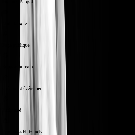
Factures Peppol
Multi-langue
Page publique
Support humain
Création d'événement
Early bird
Produits additionnels