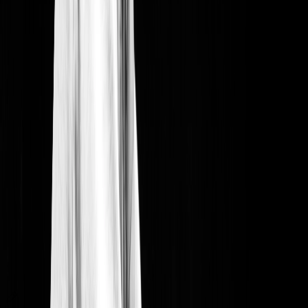
Ce qu'en disent nos organisateurs
Des organisateurs de spectacles nous font confiance
“
La plate-forme est claire, user-friendly et utile, autant
pour valoriser nos événements que pour gérer le flux
transactionnel. Et, surtout, j'y ressens toute l'énergie
d'une jeune équipe dédiée qui entretient davantage une
posture de partenaire et pas simplement de fournisseur.
C'est du Belge en plein : convivial, créatif et efficace.
”
Christophe Koninckx
Tout ce qu'il faut pour votre événement