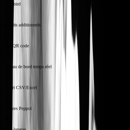
Early bird
Produits additionnels
Scan QR code
Tableau de bord temps réel
Export CSV/Excel
Factures Peppol
Multi-langue