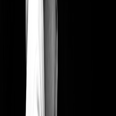
Scannez.
Contrôlez les entrées avec vos équipes, depuis n'importe
quel smartphone
Créez votre billetterie et lancez vos
ventes en quelques minutes
Page de l'événement, billets, lien de vente. Prêt à partager sur votre
site, vos réseaux ou par email.
Page de vente personnalisable
Créez une page de vente à l'image de votre spectacle. Visuels,
description, programmation. Un lien unique à partager sur vos
réseaux, votre newsletter ou à intégrer sur votre site. Générez un QR
code pour vos affiches et flyers.
Parcours d'achat simple pour vos participants
Tarifs et vagues de vente