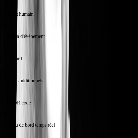
Support humain
Création d'événement
Early bird
Produits additionnels
Scan QR code
Tableau de bord temps réel