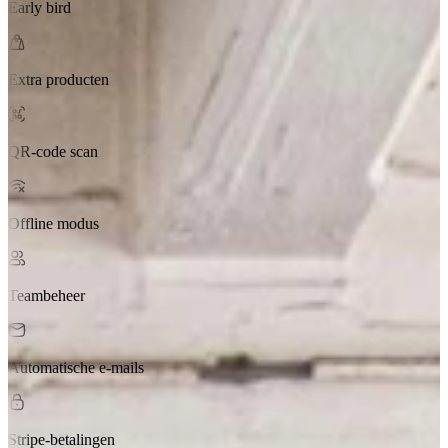
Early bird
Extra producten
QR-code scan
Offline modus
Teambeheer
Automatische e-mails
Stripe-betalingen