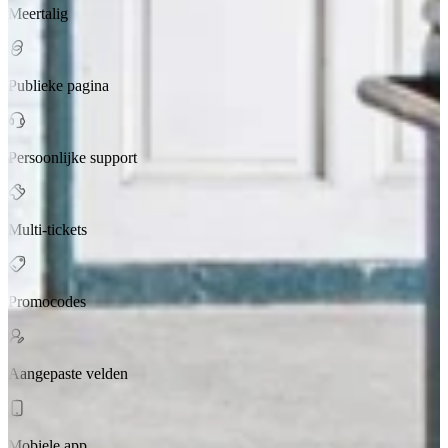
Meertalig
Publieke pagina
Persoonlijke support
Multi-tickets
Promocodes
Aangepaste velden
Mobiele app