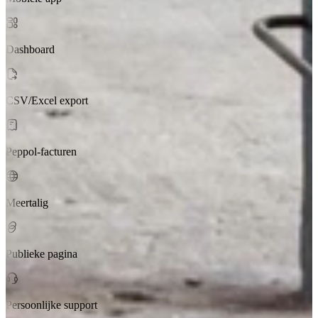
Dashboard
CSV/Excel export
Peppol-facturen
Meertalig
Publieke pagina
Persoonlijke support