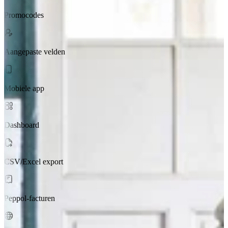
Promocodes
Aangepaste velden
Mobiele app
Dashboard
CSV/Excel export
Peppol-facturen