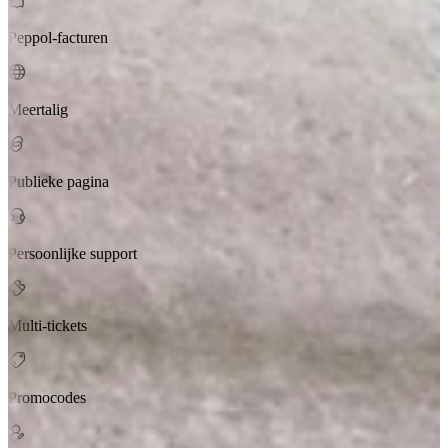
Peppol-facturen
Meertalig
Publieke pagina
Persoonlijke support
Multi-tickets
Promocodes