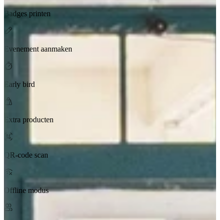
Badges printen
Evenement aanmaken
Early bird
Extra producten
QR-code scan
Offline modus