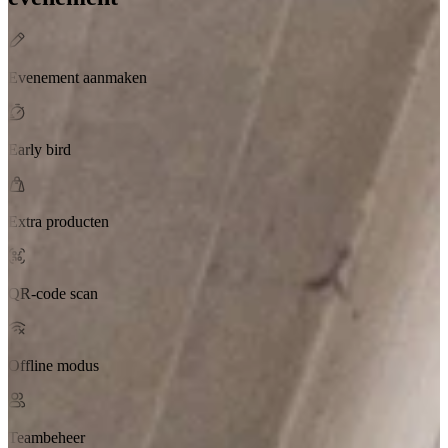
Evenement aanmaken
Early bird
Extra producten
QR-code scan
Offline modus
Teambeheer