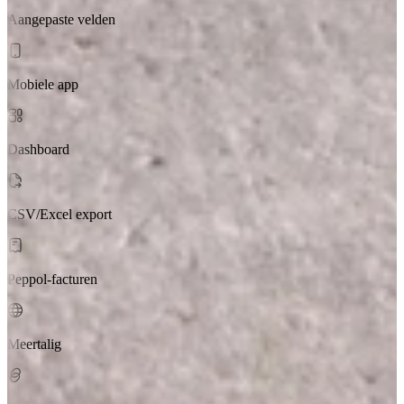
Aangepaste velden
Mobiele app
Dashboard
CSV/Excel export
Peppol-facturen
Meertalig