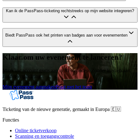
Kan ik de PassPass-ticketing rechtstreeks op mijn website integreren?
Biedt PassPass ook het printen van badges aan voor evenementen
Klaar om uw evenement te lanceren?
Maak uw account gratis aan in 30 seconden. Zonder kredietkaart,
zonder verplichting.
Mijn evenement aanmaken
Praat met het team
Ticketing van de nieuwe generatie, gemaakt in Europa 🇪🇺
Functies
Online ticketverkoop
Scanning en toegangscontrole