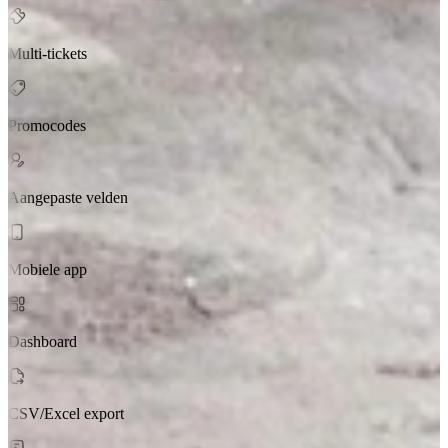
Multi-tickets
Promocodes
Aangepaste velden
Mobiele app
Dashboard
CSV/Excel export