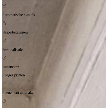
Automatische e-mails
Stripe-betalingen
Personalisatie
Statistieken
Badges printen
Evenement aanmaken